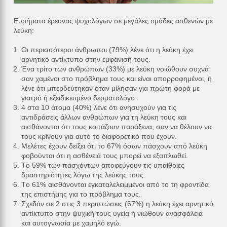
Ευρήματα έρευνας ψυχολόγων σε μεγάλες ομάδες ασθενών με
λεύκη:
Οι περισσότεροι άνθρωποι (79%) λένε ότι η λεύκη έχει
αρνητικό αντίκτυπο στην εμφάνισή τους.
Ένα τρίτo των ανθρώπων (33%) με λεύκη νοιώθουν συχνά
σαν χαμένοι στο πρόβλημα τους και είναι απορροφημένοι, ή
λένε ότι μπερδεύτηκαν όταν μίλησαν για πρώτη φορά με
γιατρό ή εξειδικευμένο δερματολόγο.
4 στα 10 άτομα (40%) λένε ότι ανησυχούν για τις
αντιδράσεις άλλων ανθρώπων για τη λεύκη τους και
αισθάνονται ότι τους κοιτάζουν παράξενα, σαν να θέλουν να
τους κρίνουν για αυτό το διαφορετικό που έχουν.
Μελέτες έχουν δείξει ότι το 67% όσων πάσχουν από λεύκη
φοβούνται ότι η ασθένειά τους μπορεί να εξαπλωθεί.
Tο 59% των πασχόντων αποφεύγουν τις υπαίθριες
δραστηριότητες λόγω της λεύκης τους.
Tο 61% αισθάνονται εγκαταλελειμμένοι από το τη φροντίδα
της επιστήμης για το πρόβλημα τους.
Σχεδόν σε 2 στις 3 περιπτώσεις (67%) η λεύκη έχει αρνητικό
αντίκτυπο στην ψυχική τους υγεία ή νιώθουν ανασφάλεια
και αυτογνωσία με χαμηλό εγώ.