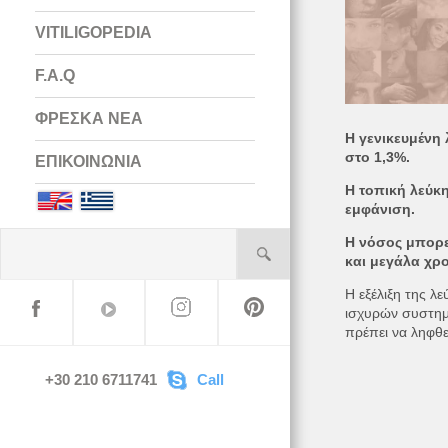
VITILIGOPEDIA
F.A.Q
ΦΡΕΣΚΑ ΝΕΑ
Η γενικευμένη
στο 1,3%.
ΕΠΙΚΟΙΝΩΝΙΑ
Η τοπική λεύκη
English
Greek
εμφάνιση.
Η νόσος μπορεί
και μεγάλα χρ
Η εξέλιξη της 
ισχυρών συστημι
πρέπει να ληφθε
+30 210 6711741
Call