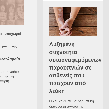
και υποχωρεί
Αυξημένη
 πρώτη της
συχνότητα
αυτοαναφερόμενων
α μεσολαβούν
παραυπνιών σε
 με τη χρήση
ασθενείς που
η απόφαση
λόγηση
πάσχουν από
λεύκη
Η λεύκη είναι μια δερματική
διαταραχή άγνωστης