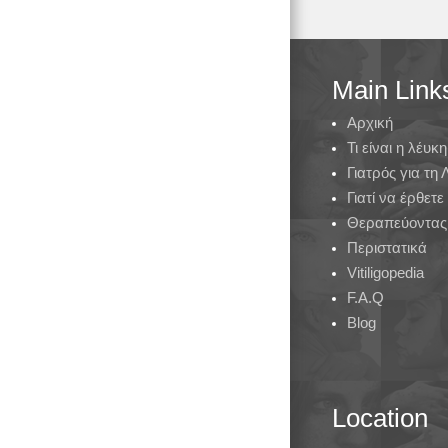
Main Link
Αρχική
Τι είναι η λέυκη
Γιατρός για τη
Γιατί να έρθετε
Θεραπεύοντας 
Περιστατικά
Vitiligopedia
F.A.Q
Blog
Location