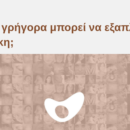
mb
γρήγορα μπορεί να εξαπ
κη;