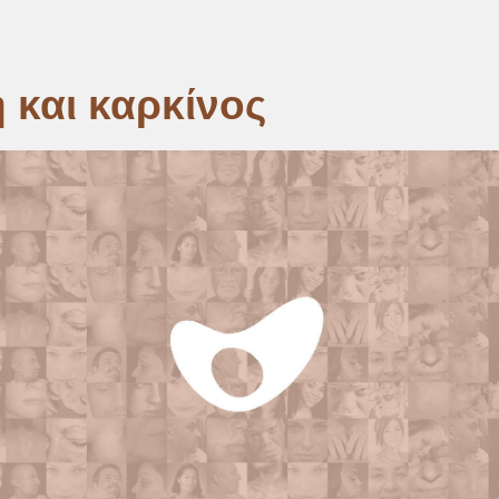
mb
 και καρκίνος