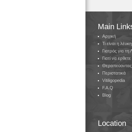
Main Link
Αρχική
Τι είναι η λέυκη
Γιατρός για τη
Γιατί να έρθετε
Θεραπεύοντας 
Περιστατικά
Vitiligopedia
F.A.Q
Blog
Location