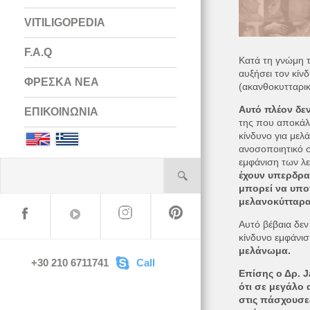
VITILIGOPEDIA
F.A.Q
Κατά τη γνώμη τ
αυξήσει τον κίν
ΦΡΕΣΚΑ ΝΕΑ
(ακανθοκυτταρικ
Αυτό πλέον δε
ΕΠΙΚΟΙΝΩΝΙΑ
της που αποκάλυ
κίνδυνο για μελ
English
Greek
ανοσοποιητικό 
εμφάνιση των λ
έχουν υπερδρα
μπορεί να υποτ
μελανοκύτταρα
Αυτό βέβαια δεν
κίνδυνο εμφάνισ
μελάνωμα.
+30 210 6711741
Call
Επίσης ο Δρ. J
ότι σε μεγάλο
στις πάσχουσες