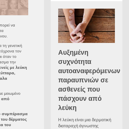
πορεί να
τα
όνου.
 τη γενετική
υτόχρονα τον
Αυξημένη
ι όταν το
συχνότητα
εσμα την
νείς με λεύκη
αυτοαναφερόμενων
ύτταρα,
μαλα
παραυπνιών σε
ασθενείς που
με μειωμένο
πάσχουν από
έ από
λεύκη
στο συμπέρασμα
 του δέρματος
Η λεύκη είναι μια δερματική
ια του
διαταραχή άγνωστης