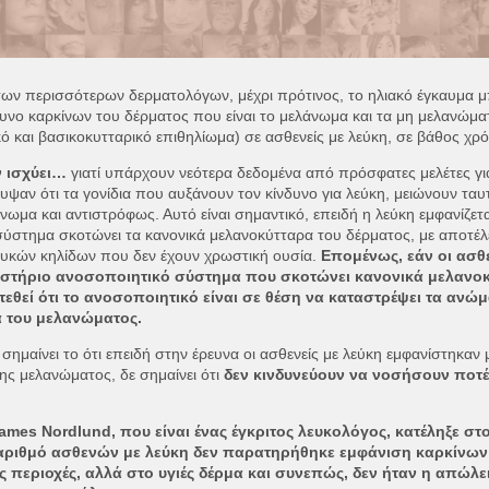
ων περισσότερων δερματολόγων, μέχρι πρότινος, το ηλιακό έγκαυμα μ
δυνο καρκίνων του δέρματος που είναι το μελάνωμα και τα μη μελανώμα
ό και βασικοκυτταρικό επιθηλίωμα) σε ασθενείς με λεύκη, σε βάθος χρ
ν ισχύει…
γιατί υπάρχουν νεότερα δεδομένα από πρόσφατες μελέτες για
ψαν ότι τα γονίδια που αυξάνουν τον κίνδυνο για λεύκη, μειώνουν τα
άνωμα και αντιστρόφως. Αυτό είναι σημαντικό, επειδή η λεύκη εμφανίζετα
σύστημα σκοτώνει τα κανονικά μελανοκύτταρα του δέρματος, με αποτέλ
ευκών κηλίδων που δεν έχουν χρωστική ουσία.
Επομένως, εάν οι ασθε
στήριο ανοσοποιητικό σύστημα που σκοτώνει κανονικά μελανοκ
εθεί ότι το ανοσοποιητικό είναι σε θέση να καταστρέψει τα ανώ
 του μελανώματος.
 σημαίνει το ότι επειδή στην έρευνα οι ασθενείς με λεύκη εμφανίστηκαν 
ης μελανώματος, δε σημαίνει ότι
δεν κινδυνεύουν να νοσήσουν ποτ
ames Nordlund, που είναι ένας έγκριτος λευκολόγος, κατέληξε 
 αριθμό ασθενών με λεύκη δεν παρατηρήθηκε εμφάνιση καρκίνων
 περιοχές, αλλά στο υγιές δέρμα και συνεπώς, δεν ήταν η απώλε