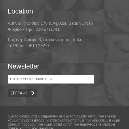
Location
Αθήνα: Κηφισίας 176 & Αιμιλίου Βεάκη 1 Νέο
Ψυχικό - Τηλ.: 210.6711741
Κοζάνη: Λιούφη 3, στο κέντρο της πόλης -
Τηλ/Fax: 24610.29277
Newsletter
Email
Όλα τα δικαιώματα διατηρούνται σε όλα τα τμήματα αυτού του site και
κανένα τμήμα δε μπορεί να επαναχρησιμοποιηθεί ή να δημοσιευθεί χωρίς
άδεια. Η παράνομη και χωρίς άδεια χρήση του παρόντος site επιφέρει
αστικές και ποινικές συνέπειες.