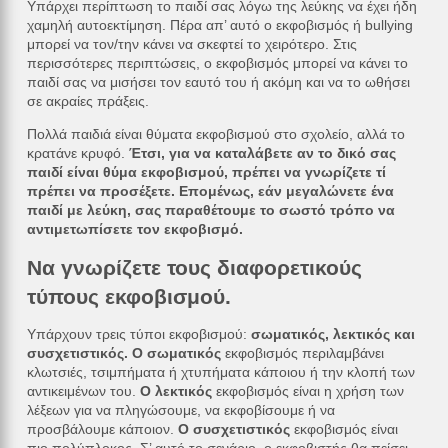
Υπάρχει περίπτωση το παιδί σας λόγω της λεύκης να έχει ήδη
χαμηλή αυτοεκτίμηση. Πέρα απ’ αυτό ο εκφοβισμός ή bullying
μπορεί να τον/την κάνει να σκεφτεί το χειρότερο. Στις
περισσότερες περιπτώσεις, ο εκφοβισμός μπορεί να κάνει το
παιδί σας να μισήσει τον εαυτό του ή ακόμη και να το ωθήσει
σε ακραίες πράξεις.
Πολλά παιδιά είναι θύματα εκφοβισμού στο σχολείο, αλλά το
κρατάνε κρυφό.
Έτσι, για να καταλάβετε αν το δικό σας
παιδί είναι θύμα εκφοβισμού, πρέπει να γνωρίζετε τί
πρέπει να προσέξετε. Επομένως, εάν μεγαλώνετε ένα
παιδί με λεύκη, σας παραθέτουμε το σωστό τρόπο να
αντιμετωπίσετε τον εκφοβισμό.
Να γνωρίζετε τους διαφορετικούς
τύπους εκφοβισμού.
Υπάρχουν τρεις τύποι εκφοβισμού:
σωματικός, λεκτικός και
συσχετιστικός. Ο σωματικός
εκφοβισμός περιλαμβάνει
κλωτσιές, τσιμπήματα ή χτυπήματα κάποιου ή την κλοπή των
αντικειμένων του.
Ο λεκτικός
εκφοβισμός είναι η χρήση των
λέξεων για να πληγώσουμε, να εκφοβίσουμε ή να
προσβάλουμε κάποιον.
Ο συσχετιστικός
εκφοβισμός είναι
πιο πολύπλοκος. Σ’ αυτό το σενάριο, ο εκφοβιστής θα πείσει