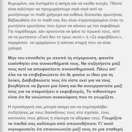
θυμωμένο, και λυπημένο ή ακόμη και να νιώθει ενοχές. Πάντα
είναι καλύτερο να προχωρήσουμε σιγά σιγά αντί να
ρωτήσουμε το παιδί γρήγορα και ευθέως δύσκολες ερωτήσεις.
Βεβαιωθείτε ότι το παιδί σας δεν είναι στρεσσαρισμένο όταν το
ρωτήσετε ερωτήσεις που έχουν να κάνουν με τον εκφοβισμό.
Για παράδειγμα, εάν αρνούνται να φάνε το πρωινό τους, αντί
να τα ρωτήσετε «Γιατί δεν το τρως αυτό;» ή «Σε εκφοβίζουν;»,
περιμένετε να ηρεμήσουν ή κάποια στιγμή που να είναι
χαλαρά.
Μην του επιτεθείτε με σκοπό τη σύγκρουση, φανείτε
ευαίσθητοι στα συναισθήματά τους. Να συζητήσετε μαζί
τους αντί να αποφασίσετε συναισθηματικά. Πάνω απ’
όλα να τα επιβεβαιώσετε ότι δε φταίνε οι ίδιοι για τη
λεύκη. Διαβεβαιώστε τους ότι είστε εκεί για να τους
βοηθήσετε να βρουν μια λύση και θα συνεργαστείτε μαζί
τους για να σταματήσει ο εκφοβισμός. Το πιθανότερο
είναι ότι θα νοιώσουν ανακούφιση που το γνωρίζετε.
Η προσέγγισή σας μπορεί ακόμη και να συμπεριλάβει
συζητήσεις με τους δασκάλους τους στο σχολείο, τους
κοντινούς τους φίλους ή σίγουρα τα αδέρφια τους.
Γνωρίζετε
τα παιδιά σας καλύτερα από οποιονδήποτε. Γι’ αυτό
σιγουρευτείτε ότι επικοινωνείτε μαζί τους σε μια σταθερή