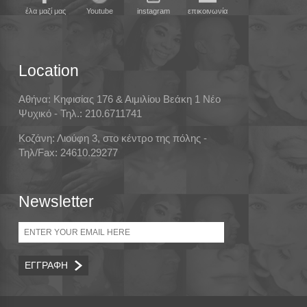
έλα μαζί μας
Youtube
instagram
επικοινωνία
Location
Αθήνα: Κηφισίας 176 & Αιμιλίου Βεάκη 1 Νέο
Ψυχικό - Τηλ.: 210.6711741
Κοζάνη: Λιούφη 3, στο κέντρο της πόλης -
Τηλ/Fax: 24610.29277
Newsletter
Email