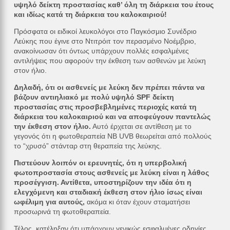
υψηλό δείκτη προστασίας καθ’ όλη τη διάρκεια του έτους
και ιδίως κατά τη διάρκεια του καλοκαιριού!
Πρόσφατα οι ειδικοί λευκολόγοι στο Παγκόσμιο Συνέδριο
Λεύκης που έγινε στο Ντιτρόιτ τον περασμένο Νοέμβριο,
ανακοίνωσαν ότι όντως υπάρχουν πολλές εσφαλμένες
αντιλήψεις που αφορούν την έκθεση των ασθενών με λεύκη
στον ήλιο.
Δηλαδή, ότι οι ασθενείς με λεύκη δεν πρέπει πάντα να
βάζουν αντιηλιακό με πολύ υψηλό SPF δείκτη
προστασίας στις προσβεβλημένες περιοχές κατά τη
διάρκεια του καλοκαιριού και να αποφεύγουν παντελώς
την έκθεση στον ήλιο.
Αυτό έρχεται σε αντίθεση με το
γεγονός ότι η φωτοθεραπεία NB UVB θεωρείται από πολλούς
το “χρυσό” στάνταρ στη θεραπεία της λεύκης.
Πιστεύουν λοιπόν οι ερευνητές, ότι η υπερβολική
φωτοπροστασία στους ασθενείς με λεύκη είναι η λάθος
προσέγγιση. Αντίθετα, υποστηρίζουν την ιδέα ότι η
ελεγχόμενη και σταδιακή έκθεση στον ήλιο ίσως είναι
ωφέλιμη για αυτούς,
ακόμα κι όταν έχουν σταματήσει
προσωρινά τη φωτοθεραπεία.
Τέλος, κατέληξαν ότι υπάρχουν γενικώς εσφαλμένες οδηγίες