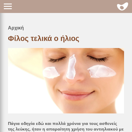
Αρχική
Breadcrumb
Φίλος τελικά ο ήλιος
Πάγια οδηγία εδώ και πολλά χρόνια για τους ασθενείς
της λεύκης, ήταν η απαραίτητη χρήση του αντιηλιακού με