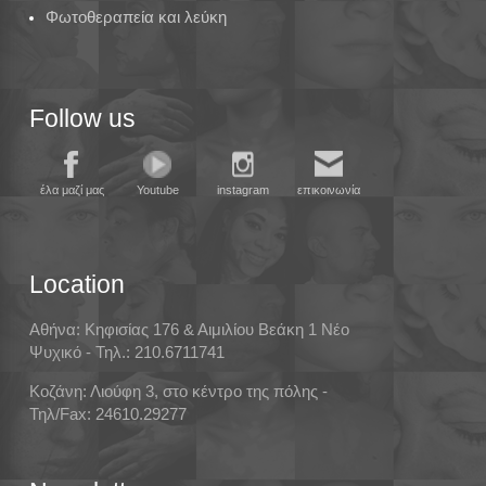
Φωτοθεραπεία και λεύκη
Follow us
έλα μαζί μας
Youtube
instagram
επικοινωνία
Location
Αθήνα: Κηφισίας 176 & Αιμιλίου Βεάκη 1 Νέο
Ψυχικό - Τηλ.: 210.6711741
Κοζάνη: Λιούφη 3, στο κέντρο της πόλης -
Τηλ/Fax: 24610.29277