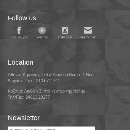
Follow us
έλα μαζί μας
Youtube
instagram
επικοινωνία
Location
Αθήνα: Κηφισίας 176 & Αιμιλίου Βεάκη 1 Νέο
Ψυχικό - Τηλ.: 210.6711741
Κοζάνη: Λιούφη 3, στο κέντρο της πόλης -
Τηλ/Fax: 24610.29277
Newsletter
Email