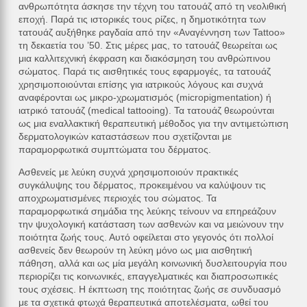
ανθρωπότητα άσκησε την τέχνη του τατουάζ από τη νεολιθική
εποχή. Παρά τις ιστορικές τους ρίζες, η δημοτικότητα των
τατουάζ αυξήθηκε ραγδαία από την «Αναγέννηση των Tattoo»
τη δεκαετία του ’50. Στις μέρες μας, το τατουάζ θεωρείται ως
μια καλλιτεχνική έκφραση και διακόσμηση του ανθρώπινου
σώματος. Παρά τις αισθητικές τους εφαρμογές, τα τατουάζ
χρησιμοποιούνται επίσης για ιατρικούς λόγους και συχνά
αναφέρονται ως μικρο-χρωματισμός (micropigmentation) ή
ιατρικό τατουάζ (medical tattooing). Τα τατουάζ θεωρούνται
ως μια εναλλακτική θεραπευτική μέθοδος για την αντιμετώπιση
δερματολογικών καταστάσεων που σχετίζονται με
παραμορφωτικά συμπτώματα του δέρματος.
Ασθενείς με λεύκη συχνά χρησιμοποιούν πρακτικές
συγκάλυψης του δέρματος, προκειμένου να καλύψουν τις
αποχρωματισμένες περιοχές του σώματος. Τα
παραμορφωτικά σημάδια της λεύκης τείνουν να επηρεάζουν
την ψυχολογική κατάσταση των ασθενών και να μειώνουν την
ποιότητα ζωής τους. Αυτό οφείλεται στο γεγονός ότι πολλοί
ασθενείς δεν θεωρούν τη λεύκη μόνο ως μια αισθητική
πάθηση, αλλά και ως μία μεγάλη κοινωνική δυσλειτουργία που
περιορίζει τις κοινωνικές, επαγγελματικές και διαπροσωπικές
τους σχέσεις. Η έκπτωση της ποιότητας ζωής σε συνδυασμό
με τα σχετικά φτωχά θεραπευτικά αποτελέσματα, ωθεί του