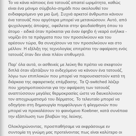
Το να κάνει κάποιος ένα τατουάζ απαιτεί ωριμότητα, καθώς
είναι ένα μόνιμο σύμβολο-σημάδι που ακολουθεί τον
ενδιαφερόμενο για μια ζωή. Συχνά αρκετοί άνθρωποι κάνουν
ένα τατουάζ που αργότερα μπορεί να μετανιώσουν. Αυτό, από
ψυχολογικής άποψης, οφείλεται στην ψευδαίσθηση όπου το
άτομο - ειδικά όταν πρόκειται για έναν έφηβο ή νεαρό ενήλικα -
νομίζει ότι τα πράγματα που τον προσελκύουν και του
αρέσουν τώρα, θα συνεχίσουν να τον προσελκύουν και στο
μέλλον. Η εξέλιξη της τεχνολογίας επιτρέπει την αφαίρεση ενός
τατουάζ όταν δεν είναι πλέον επιθυμητό.
Παρ' όλα αυτά, οι ασθενείς με λεύκη θα πρέπει να σκεφτούν
διπλά όταν εξετάζουν το ενδεχόμενο να κάνουν ένα τατουάζ,
λόγω των επιπλοκών που μπορεί να παρουσιαστούν κατά τη
διάρκεια της αφαιρετικής επέμβασης. Τα Q-switched λέιζερ
που χρησιμοποιούνται για την αφαίρεση των τατουάζ
αναπτύσσουν μεγάλες θερμοκρασίες ώστε να διευκολύνουν
τον αποχρωματισμό του δέρματος. Το τελευταίο μπορεί να
οδηγήσει στη δημιουργία πομφόλυγων ή φλεγμονών που
μπορεί να προκαλέσουν το φαινόμενο Koebner, κατά συνέπεια
την εξάπλωση των βλαβών της λεύκης.
Ολοκληρώνοντας, προσπαθήσαμε να εκφράσουμε εν
συντομία τη γνώμη μας προτείνοντας πως είναι καλύτερο οι