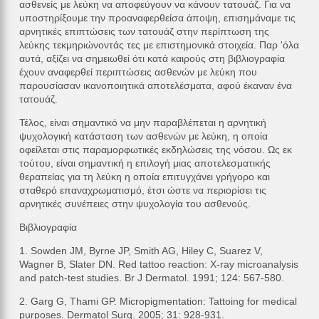
ασθενείς με λεύκη να αποφεύγουν να κάνουν τατουάζ. Για να
υποστηρίξουμε την προαναφερθείσα άποψη, επισημάναμε τις
αρνητικές επιπτώσεις των τατουάζ στην περίπτωση της
λεύκης τεκμηριώνοντάς τες με επιστημονικά στοιχεία. Παρ 'όλα
αυτά, αξίζει να σημειωθεί ότι κατά καιρούς στη βιβλιογραφία
έχουν αναφερθεί περιπτώσεις ασθενών με λεύκη που
παρουσίασαν ικανοποιητικά αποτελέσματα, αφού έκαναν ένα
τατουάζ.
Τέλος, είναι σημαντικό να μην παραβλέπεται η αρνητική
ψυχολογική κατάσταση των ασθενών με λεύκη, η οποία
οφείλεται στις παραμορφωτικές εκδηλώσεις της νόσου. Ως εκ
τούτου, είναι σημαντική η επιλογή μιας αποτελεσματικής
θεραπείας για τη λεύκη η οποία επιτυγχάνει γρήγορο και
σταθερό επαναχρωματισμό, έτσι ώστε να περιορίσει τις
αρνητικές συνέπειες στην ψυχολογία του ασθενούς.
Βιβλιογραφία
1. Sowden JM, Byrne JP, Smith AG, Hiley C, Suarez V,
Wagner B, Slater DN. Red tattoo reaction: X-ray microanalysis
and patch-test studies. Br J Dermatol. 1991; 124: 567-580.
2. Garg G, Thami GP. Micropigmentation: Tattoing for medical
purposes. Dermatol Surg. 2005; 31: 928-931.