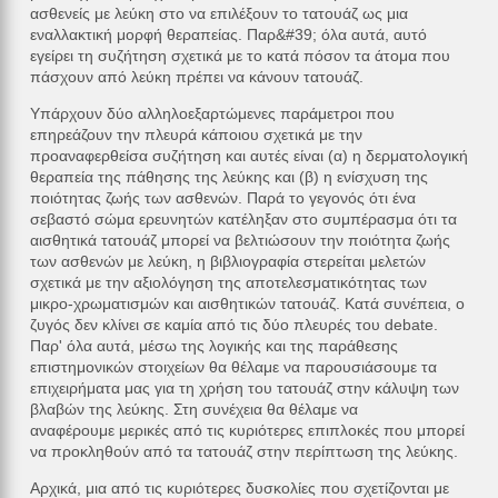
ασθενείς με λεύκη στο να επιλέξουν το τατουάζ ως μια
εναλλακτική μορφή θεραπείας. Παρ&#39; όλα αυτά, αυτό
εγείρει τη συζήτηση σχετικά με το κατά πόσον τα άτομα που
πάσχουν από λεύκη πρέπει να κάνουν τατουάζ.
Υπάρχουν δύο αλληλοεξαρτώμενες παράμετροι που
επηρεάζουν την πλευρά κάποιου σχετικά με την
προαναφερθείσα συζήτηση και αυτές είναι (α) η δερματολογική
θεραπεία της πάθησης της λεύκης και (β) η ενίσχυση της
ποιότητας ζωής των ασθενών. Παρά το γεγονός ότι ένα
σεβαστό σώμα ερευνητών κατέληξαν στο συμπέρασμα ότι τα
αισθητικά τατουάζ μπορεί να βελτιώσουν την ποιότητα ζωής
των ασθενών με λεύκη, η βιβλιογραφία στερείται μελετών
σχετικά με την αξιολόγηση της αποτελεσματικότητας των
μικρο-χρωματισμών και αισθητικών τατουάζ. Κατά συνέπεια, ο
ζυγός δεν κλίνει σε καμία από τις δύο πλευρές του debate.
Παρ' όλα αυτά, μέσω της λογικής και της παράθεσης
επιστημονικών στοιχείων θα θέλαμε να παρουσιάσουμε τα
επιχειρήματα μας για τη χρήση του τατουάζ στην κάλυψη των
βλαβών της λεύκης. Στη συνέχεια θα θέλαμε να
αναφέρουμε μερικές από τις κυριότερες επιπλοκές που μπορεί
να προκληθούν από τα τατουάζ στην περίπτωση της λεύκης.
Αρχικά, μια από τις κυριότερες δυσκολίες που σχετίζονται με