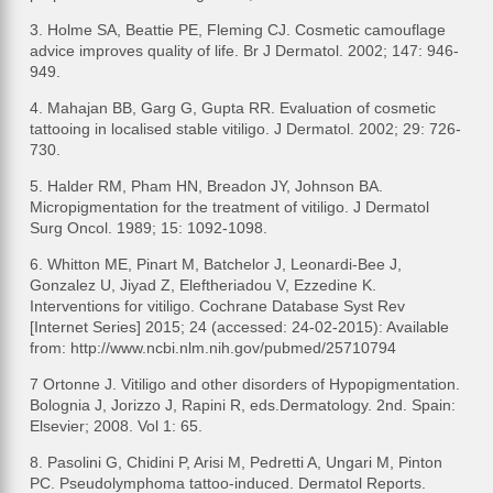
3. Holme SA, Beattie PE, Fleming CJ. Cosmetic camouflage
advice improves quality of life. Br J Dermatol. 2002; 147: 946-
949.
4. Mahajan BB, Garg G, Gupta RR. Evaluation of cosmetic
tattooing in localised stable vitiligo. J Dermatol. 2002; 29: 726-
730.
5. Halder RM, Pham HN, Breadon JY, Johnson BA.
Micropigmentation for the treatment of vitiligo. J Dermatol
Surg Oncol. 1989; 15: 1092-1098.
6. Whitton ME, Pinart M, Batchelor J, Leonardi-Bee J,
Gonzalez U, Jiyad Z, Eleftheriadou V, Ezzedine K.
Interventions for vitiligo. Cochrane Database Syst Rev
[Internet Series] 2015; 24 (accessed: 24-02-2015): Available
from: http://www.ncbi.nlm.nih.gov/pubmed/25710794
7 Ortonne J. Vitiligo and other disorders of Hypopigmentation.
Bolognia J, Jorizzo J, Rapini R, eds.Dermatology. 2nd. Spain:
Elsevier; 2008. Vol 1: 65.
8. Pasolini G, Chidini P, Arisi M, Pedretti A, Ungari M, Pinton
PC. Pseudolymphoma tattoo-induced. Dermatol Reports.