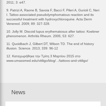
2011; 3: e47.
9. Patrizi A, Raone B, Savoia F, Bacci F, Pileri A, Gurioli C, Neri
I. Tattoo-associated pseudolymphomatous reaction and its
successful treatment with hydroxychloroquine. Acta Derm
Venereol. 2009; 89: 327-328.
10. Jolly M. Discoid lupus erythematosus after tattoo: Koebner
phenomenon. Arthritis Rheum. 2005; 53: 627.
11. Quoidbach J, Gilbert DT, Wilson TD. The end of history
illusion. Science. 2013; 339: 96-12
12. Καταχωρήθηκε την Τρίτη 3 Μαρτίου 2015 στο
www.umassmed.edu/vitiligo/blog/.../tattoos-and-vitiligo/
News