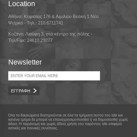
Location
Αθήνα: Κηφισίας 176 & Αιμιλίου Βεάκη 1 Νέο
Ψυχικό - Τηλ.: 210.6711741
Κοζάνη: Λιούφη 3, στο κέντρο της πόλης -
Τηλ/Fax: 24610.29277
Newsletter
Email
Όλα τα δικαιώματα διατηρούνται σε όλα τα τμήματα αυτού του site και
κανένα τμήμα δε μπορεί να επαναχρησιμοποιηθεί ή να δημοσιευθεί χωρίς
άδεια. Η παράνομη και χωρίς άδεια χρήση του παρόντος site επιφέρει
αστικές και ποινικές συνέπειες.