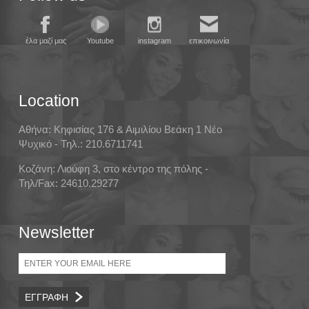
έλα μαζί μας
Youtube
instagram
επικοινωνία
Location
Αθήνα: Κηφισίας 176 & Αιμιλίου Βεάκη 1 Νέο
Ψυχικό - Τηλ.: 210.6711741
Κοζάνη: Λιούφη 3, στο κέντρο της πόλης -
Τηλ/Fax: 24610.29277
Newsletter
Email