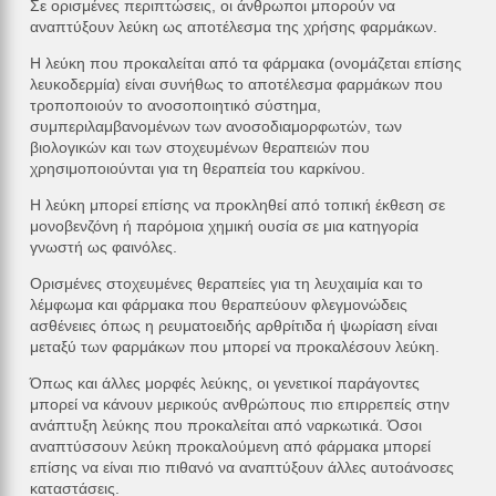
Σε ορισμένες περιπτώσεις, οι άνθρωποι μπορούν να
αναπτύξουν λεύκη ως αποτέλεσμα της χρήσης φαρμάκων.
Η λεύκη που προκαλείται από τα φάρμακα (ονομάζεται επίσης
λευκοδερμία) είναι συνήθως το αποτέλεσμα φαρμάκων που
τροποποιούν το ανοσοποιητικό σύστημα,
συμπεριλαμβανομένων των ανοσοδιαμορφωτών, των
βιολογικών και των στοχευμένων θεραπειών που
χρησιμοποιούνται για τη θεραπεία του καρκίνου.
Η λεύκη μπορεί επίσης να προκληθεί από τοπική έκθεση σε
μονοβενζόνη ή παρόμοια χημική ουσία σε μια κατηγορία
γνωστή ως φαινόλες.
Ορισμένες στοχευμένες θεραπείες για τη λευχαιμία και το
λέμφωμα και φάρμακα που θεραπεύουν φλεγμονώδεις
ασθένειες όπως η ρευματοειδής αρθρίτιδα ή ψωρίαση είναι
μεταξύ των φαρμάκων που μπορεί να προκαλέσουν λεύκη.
Όπως και άλλες μορφές λεύκης, οι γενετικοί παράγοντες
μπορεί να κάνουν μερικούς ανθρώπους πιο επιρρεπείς στην
ανάπτυξη λεύκης που προκαλείται από ναρκωτικά. Όσοι
αναπτύσσουν λεύκη προκαλούμενη από φάρμακα μπορεί
επίσης να είναι πιο πιθανό να αναπτύξουν άλλες αυτοάνοσες
καταστάσεις.